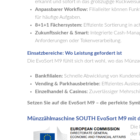
erkannt und sofort in das großzügige Rückweisun
Anpassbarer Workflow:
Filialleiter können Funk
für häufige Aufgaben.
8+1+1 Fächersystem:
Effiziente Sortierung in a
Zukunftssicher & Smart:
Integrierte Cash-Mana
Anforderungen oder Tokenverarbeitung.
Einsatzbereiche: Wo Leistung gefordert ist
Die EvoSort M9 fühlt sich dort wohl, wo das Münzau
Bankfilialen:
Schnelle Abwicklung von Kundenei
Vending & Parkhausbetriebe:
Effizientes Ausle
Einzelhandel & Casinos:
Zuverlässiger Mehrschi
Setzen Sie auf die EvoSort M9 – die perfekte Symb
Münzzählmaschine SOUTH EvoSort M9 mit d
Die 
der 