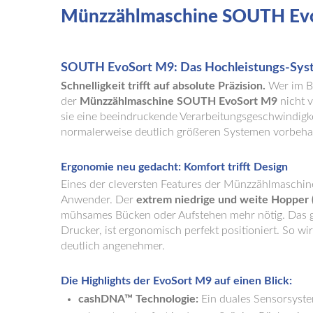
Münzzählmaschine
SOUTH
Ev
SOUTH EvoSort M9: Das Hochleistungs-Syste
Schnelligkeit trifft auf absolute Präzision.
Wer im B
der
Münzzählmaschine SOUTH EvoSort M9
nicht v
sie eine beeindruckende Verarbeitungsgeschwindigke
normalerweise deutlich größeren Systemen vorbehalt
Ergonomie neu gedacht: Komfort trifft Design
Eines der cleversten Features der Münzzählmaschi
Anwender. Der
extrem niedrige und weite Hopper 
mühsames Bücken oder Aufstehen mehr nötig. Das ge
Drucker, ist ergonomisch perfekt positioniert. So wi
deutlich angenehmer.
Die Highlights der EvoSort M9 auf einen Blick:
cashDNA™ Technologie:
Ein duales Sensorsyste