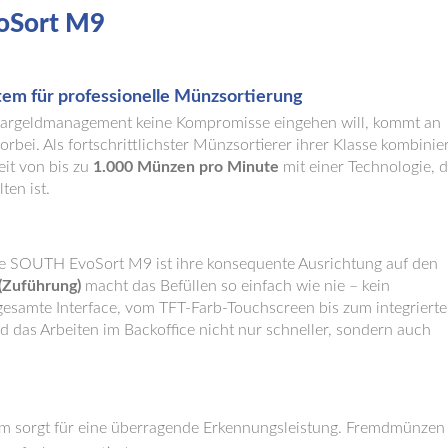
oSort
M9
m für professionelle Münzsortierung
argeldmanagement keine Kompromisse eingehen will, kommt an
orbei. Als fortschrittlichster Münzsortierer ihrer Klasse kombinie
it von bis zu
1.000 Münzen pro Minute
mit einer Technologie, d
en ist.
ne SOUTH EvoSort M9 ist ihre konsequente Ausrichtung auf den
(Zuführung)
macht das Befüllen so einfach wie nie – kein
samte Interface, vom TFT-Farb-Touchscreen bis zum integriert
rd das Arbeiten im Backoffice nicht nur schneller, sondern auch
m sorgt für eine überragende Erkennungsleistung. Fremdmünzen