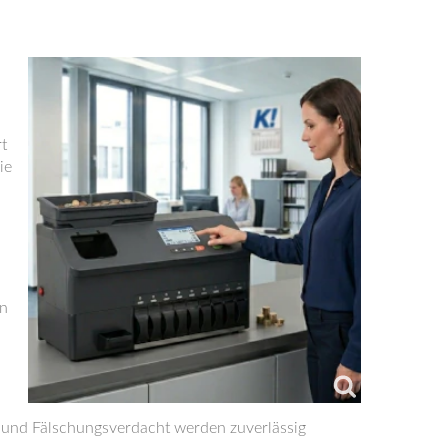
rt
ie
en
 und Fälschungsverdacht werden zuverlässig