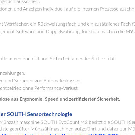
gsfach aussortiert.
tionen und Anzeigen individuell auf die internen Prozesse zuschn
cht Wertfächer, ein Rückweisungsfach und ein zusätzliches Fach fü
gement-Software und Doppelwährungsfunktion machen die M9 zum
fkommen hoch ist und Sicherheit an erster Stelle steht:
nzahlungen.
sen und Sortieren von Automatenkassen.
chtbetrieb ohne Performance-Verlust.
iose aus Ergonomie, Speed und zertifizierter Sicherheit.
er SOUTH Sensortechnologie
Münzzählmaschine SOUTH EvoCount M2 besitzt die SOUTH Sensort
Liste geprüfter Münzzählmaschinen aufgeführt und daher zur Mü