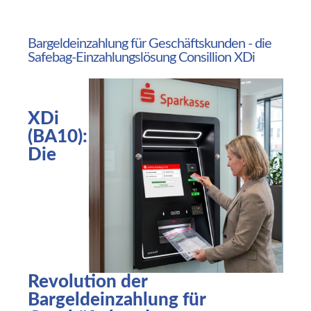
Bargeldeinzahlung
für
Geschäftskunden
-
die
Safebag-Einzahlungslösung
Consillion
XDi
XDi
(BA10):
Die
Revolution der
Bargeldeinzahlung für