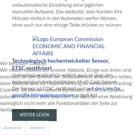
vollautomatische Einzahlung ohne jeglichen
manuellen Aufwand. Das bedeutet, dass Kunden ihre
Münzen einfach in den Automaten werfen können,
ohne auch nur eine einzige Taste drücken zu müssen.
Technologisch hochentwickelter Sensor,
Wir benutzen Cookies
ETSC zertifiziert
Wir nutzen Cookies auf unserer Website. Einige von ihnen sind
Und selbstverständlich verfügt auch er über den
essenziell für den Betrieb der Seite, während andere uns helfen,
technologisch fortschrittlichen Multi Cash Sensor.
diese Website und die Nutzererfahrung zu verbessern (Tracking
Der Sensor ist ETSC zertifiziert und
auf der Liste für
Cookies). Sie können selbst entscheiden, ob Sie die Cookies
geprüfte Münzzählmaschinen
aufgeführt
zulassen möchten. Bitte beachten Sie, dass bei einer Ablehnung
womöglich nicht mehr alle Funktionalitäten der Seite zur
♿
Verfügung stehen.
WEITER LESEN
Akzeptieren
Ablehnen