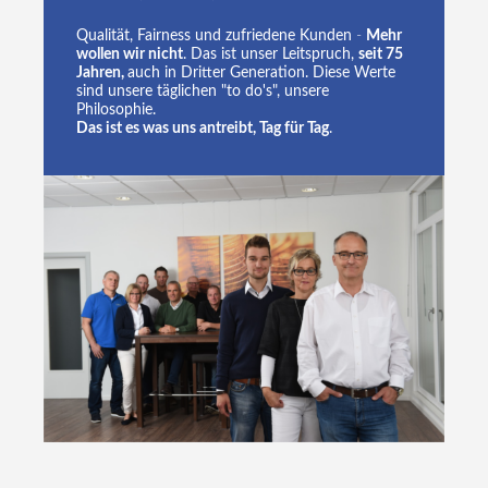
Qualität, Fairness und zufriedene Kunden
-
Mehr
wollen wir nicht
. Das ist unser Leitspruch,
seit 75
Jahren,
auch in Dritter Generation. Diese Werte
sind unsere täglichen "to do's", unsere
Philosophie.
Das ist es was uns antreibt, Tag für Tag
.