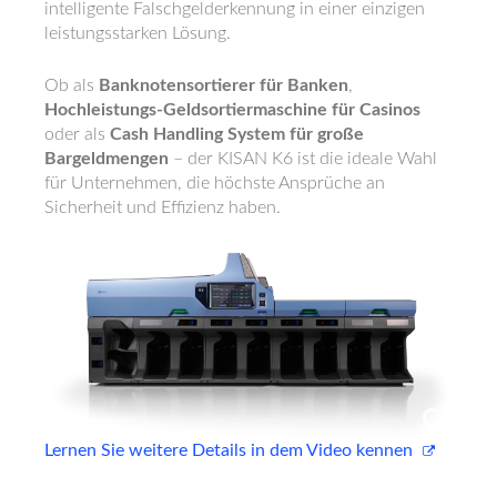
intelligente Falschgelderkennung in einer einzigen
leistungsstarken Lösung.
Ob als
Banknotensortierer für Banken
,
Hochleistungs-Geldsortiermaschine für Casinos
oder als
Cash Handling System für große
Bargeldmengen
– der KISAN K6 ist die ideale Wahl
für Unternehmen, die höchste Ansprüche an
Sicherheit und Effizienz haben.
Lernen Sie weitere Details in dem Video kennen